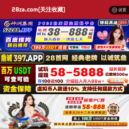
28za.com(关注收藏)
设置