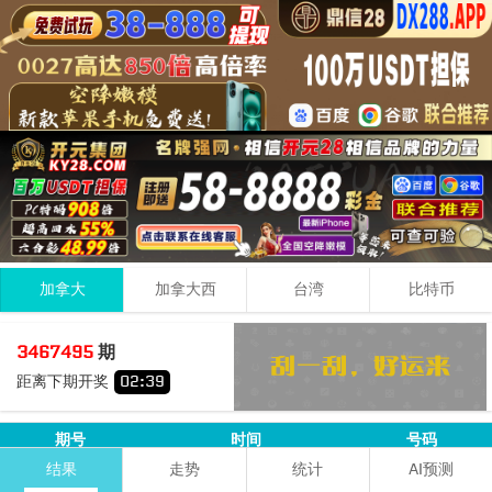
加拿大
加拿大西
台湾
比特币
7
1
2
10
3467495
期
+
+
=
距离下期开奖
02
:
39
小
双
期号
时间
号码
结果
走势
统计
AI预测
7+2+7=
16
3467494
08-09 22:10:30